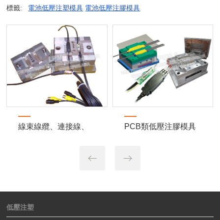
標籤:
電池低壓注塑模具
電池低壓注膠模具
線束線纜、連接線、
PCB類低壓注膠模具
接插件類低壓注塑模
具
低壓注塑