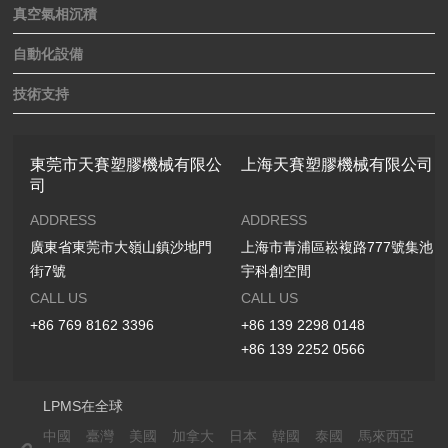
真空氣相沉積
自動化設備
技術支持
東莞市天賽塑膠機械有限公
上海天賽塑膠機械有限公司
司
ADDRESS
ADDRESS
廣東省東莞市大嶺山鎮沙地門
上海市青浦區崧複路777號集池
街7號
宇科創空間
CALL US
CALL US
+86 769 8162 3396
+86 139 2298 0148
+86 139 2252 0566
LPMS在全球
中國
臺灣
美國
加拿大
日本
韓國
泰國
馬來西亞