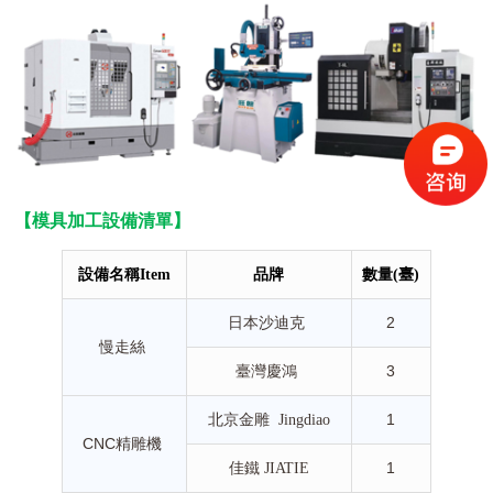
【
模具加工設備清單】
設備名稱
Item
品牌
數量
(
臺
)
日本沙迪克
2
慢走絲
臺灣慶鴻
3
北京金雕
1
Jingdiao
CNC
精雕機
佳鐵
1
JIATIE